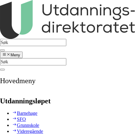
Meny
Hovedmeny
Utdanningsløpet
Barnehage
SFO
Grunnskole
Videregående