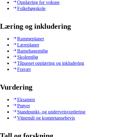
Opplæring for voksne
Folkehøgskole
Læring og inkludering
Rammeplaner
Læreplaner
Barnehagemiljø
Skolemiljø
Tilpasset opplæring og inkludering
Fravær
Vurdering
Eksamen
Prøver
Standpunkt- og underveisvurdering
Vitnemål og kompetansebevis
Tall og forskning