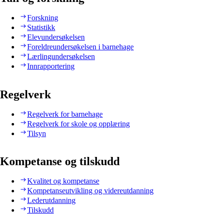
Forskning
Statistikk
Elevundersøkelsen
Foreldreundersøkelsen i barnehage
Lærlingundersøkelsen
Innrapportering
Regelverk
Regelverk for barnehage
Regelverk for skole og opplæring
Tilsyn
Kompetanse og tilskudd
Kvalitet og kompetanse
Kompetanseutvikling og videreutdanning
Lederutdanning
Tilskudd