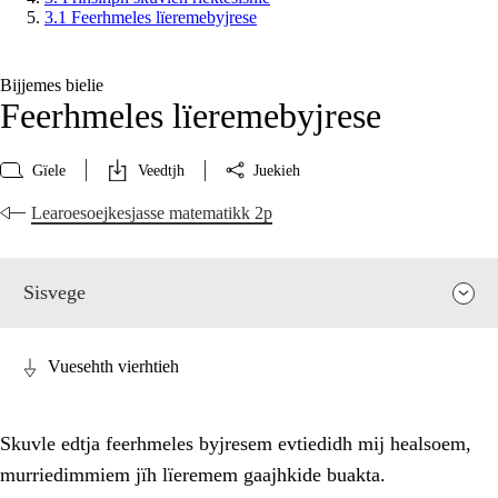
3.1 Feerhmeles lïeremebyjrese
Bijjemes bielie
Feerhmeles lïeremebyjrese
Gïele
Veedtjh
Juekieh
Learoesoejkesjasse matematikk 2p
Sisvege
Vuesehth vierhtieh
Skuvle edtja feerhmeles byjresem evtiedidh mij healsoem,
murriedimmiem jïh lïeremem gaajhkide buakta.