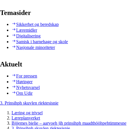
Temasider
Sikkerhet og beredskap
Læremidler
Digitalisering
Samisk i barnehage og skole
Nasjonale minoriteter
Aktuelt
For pressen
Høringer
Nyhetsvarsel
Om Udir
3. Prinsihph skuvlen rïektesisnie
Læring og trivsel
Læreplanverket
Bijjemes bielie – aarvoeh jïh prinsihph maadthööhpehtimmesne
3. Prinsihph skuvlen rïektesisnie