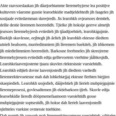
Akte raavsoeslaakan jïh dåarjoehtamme lïeremebyjrese lea positijve
kultuvren våarome gusnie learoehkidie madtjeldehtedh jïh faageles jïh
sosijaale evtiedæmman skreejredh. Jis learohkh ovjearsoes demtieh,
dellie destie lïeremem heerredidh. Tjïelke jïh hoksije geerve almetjh
jearsoes lïeremebyjresh evtiedieh jïh tjåadtjoehtieh, learohkigujmie.
Barkijh skuvlesne, eejhtegh jïh åelieh jïh learohkh ektesne dïedtem
utnieh healsoem, murriedimmiem jïh lïeremem buektieh, jïh irhkemem
jïh mïedtelimmiem heerredieh. Barkosne feerhmeles jïh skreejreme
3.
Prinsihph skuvlen rïektesisnie
lïeremebyjresem evtiedidh edtja gellievoetem vierhtine jååhkesjidh.
3.1
Feerhmeles lïeremebyjrese
Learohkelaavenjosteme tjuara skuvlen rïektesisnie vuesiehtidh.
Learohkh edtjieh dovne laavenjostedh jïh dïedtem vaeltedh
3.2
Ööhpehtimmie jïh sjïehtedamme lïerehtimmie
lïeremeektievoetesne mah dah lohkehtæjjaj ektesne fïerhten biejjien
3.3
Gåetie jïh skuvle laavenjostoeh
skaepiedieh. Learohkh ussjedieh, dååjrehtieh jïh lierieh mubpiejgujmie
lïeremeprosessi, govlesadtemen jïh ektiebarkoen tjïrrh. Skuvle edtja
3.4
Lïerehtimmie learoesïeltesne jïh barkoejielemisnie
learoehkidie lïeredh dööpmemefaamoem vuesiehtidh gosse
3.5
Profesjonsektievoete jïh skuvleevtiedimmie
mubpiejgujmie soptsestidh, jïh hokse dah lierieh laavenjostedh
sjïehteles vuekine ovmessie tsiehkine.
Dah normh jïh aarvoeh mah lïeremeektievoetesne vuesiehtieh, vihkeles