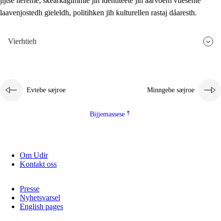
jïjtse lïereme, skearkagimmie jïh identiteete jïh aarvoem vuesehte
laavenjostedh gïeleldh, politihken jïh kulturellen rastaj dåaresth.
Vierhtieh
Evtebe sæjroe
Minngebe sæjroe
Bijjemassese
Om Udir
Kontakt oss
Presse
Nyhetsvarsel
English pages