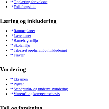
Opplæring for voksne
Folkehøgskole
Læring og inkludering
Rammeplaner
Læreplaner
Barnehagemiljø
Skolemiljø
Tilpasset opplæring og inkludering
Fravær
Vurdering
Eksamen
Prøver
Standpunkt- og underveisvurdering
Vitnemål og kompetansebevis
Tall og forskning