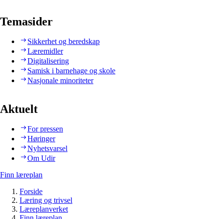
Temasider
Sikkerhet og beredskap
Læremidler
Digitalisering
Samisk i barnehage og skole
Nasjonale minoriteter
Aktuelt
For pressen
Høringer
Nyhetsvarsel
Om Udir
Finn læreplan
Forside
Læring og trivsel
Læreplanverket
Finn læreplan