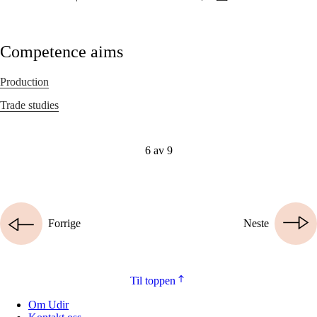
Competence aims
Production
Trade studies
6 av 9
Forrige
Neste
Til toppen
Om Udir