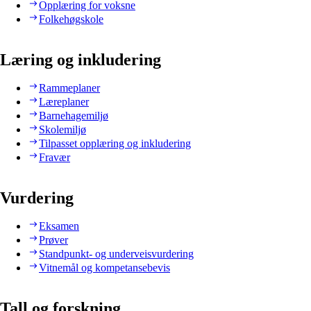
Opplæring for voksne
Folkehøgskole
Læring og inkludering
Rammeplaner
Læreplaner
Barnehagemiljø
Skolemiljø
Tilpasset opplæring og inkludering
Fravær
Vurdering
Eksamen
Prøver
Standpunkt- og underveisvurdering
Vitnemål og kompetansebevis
Tall og forskning