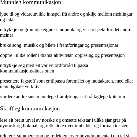
Munnleg kommunikasjon
lytte til og vidareutvikle innspel frå andre og skilje mellom meiningar
og fakta
uttrykkje og grunngje eigne standpunkt og vise respekt for det andre
meiner
bruke song, musikk og bilete i framføringar og presentasjonar
opptre i ulike roller i drama-aktivitetar, opplesing og presentasjon
uttrykkje seg med eit variert ordforråd tilpassa
kommunikasjonssituasjonen
presentere fagstoff som er tilpassa føremålet og mottakaren, med eller
utan digitale verktøy
vurdere andre sine munnlege framføringar ut frå faglege kriterium
Skriftleg kommunikasjon
lese eit breitt utval av norske og omsette tekstar i ulike sjangrar på
nynorsk og bokmål, og reflektere over innhaldet og forma i teksten
referere, summere opp og reflektere over hovudmomenta i ein tekst