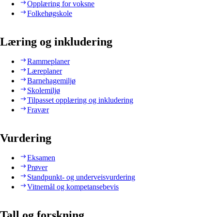
Opplæring for voksne
Folkehøgskole
Læring og inkludering
Rammeplaner
Læreplaner
Barnehagemiljø
Skolemiljø
Tilpasset opplæring og inkludering
Fravær
Vurdering
Eksamen
Prøver
Standpunkt- og underveisvurdering
Vitnemål og kompetansebevis
Tall og forskning