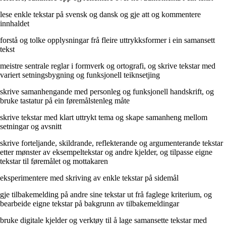
lese enkle tekstar på svensk og dansk og gje att og kommentere
innhaldet
forstå og tolke opplysningar frå fleire uttrykksformer i ein samansett
tekst
meistre sentrale reglar i formverk og ortografi, og skrive tekstar med
variert setningsbygning og funksjonell teiknsetjing
skrive samanhengande med personleg og funksjonell handskrift, og
bruke tastatur på ein føremålstenleg måte
skrive tekstar med klart uttrykt tema og skape samanheng mellom
setningar og avsnitt
skrive forteljande, skildrande, reflekterande og argumenterande tekstar
etter mønster av eksempeltekstar og andre kjelder, og tilpasse eigne
tekstar til føremålet og mottakaren
eksperimentere med skriving av enkle tekstar på sidemål
gje tilbakemelding på andre sine tekstar ut frå faglege kriterium, og
bearbeide eigne tekstar på bakgrunn av tilbakemeldingar
bruke digitale kjelder og verktøy til å lage samansette tekstar med