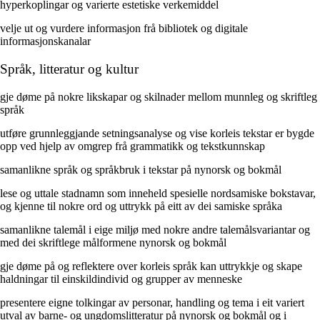
hyperkoplingar og varierte estetiske verkemiddel
velje ut og vurdere informasjon frå bibliotek og digitale
informasjonskanalar
Språk, litteratur og kultur
gje døme på nokre likskapar og skilnader mellom munnleg og skriftleg
språk
utføre grunnleggjande setningsanalyse og vise korleis tekstar er bygde
opp ved hjelp av omgrep frå grammatikk og tekstkunnskap
samanlikne språk og språkbruk i tekstar på nynorsk og bokmål
lese og uttale stadnamn som inneheld spesielle nordsamiske bokstavar,
og kjenne til nokre ord og uttrykk på eitt av dei samiske språka
samanlikne talemål i eige miljø med nokre andre talemålsvariantar og
med dei skriftlege målformene nynorsk og bokmål
gje døme på og reflektere over korleis språk kan uttrykkje og skape
haldningar til einskildindivid og grupper av menneske
presentere eigne tolkingar av personar, handling og tema i eit variert
utval av barne- og ungdomslitteratur på nynorsk og bokmål og i