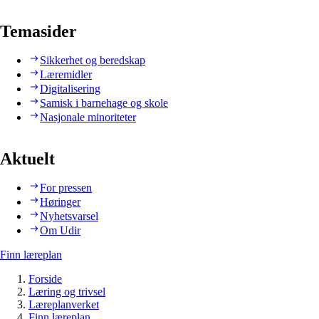
Temasider
Sikkerhet og beredskap
Læremidler
Digitalisering
Samisk i barnehage og skole
Nasjonale minoriteter
Aktuelt
For pressen
Høringer
Nyhetsvarsel
Om Udir
Finn læreplan
Forside
Læring og trivsel
Læreplanverket
Finn læreplan