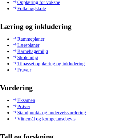
Opplæring for voksne
Folkehøgskole
Læring og inkludering
Rammeplaner
Læreplaner
Barnehagemiljø
Skolemiljø
Tilpasset opplæring og inkludering
Fravær
Vurdering
Eksamen
Prøver
Standpunkt- og underveisvurdering
Vitnemål og kompetansebevis
Tall og forskning