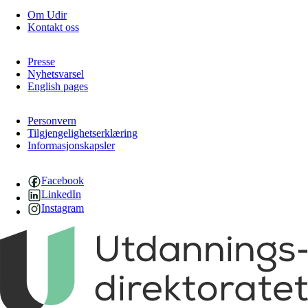
Om Udir
Kontakt oss
Presse
Nyhetsvarsel
English pages
Personvern
Tilgjengelighetserklæring
Informasjonskapsler
Facebook
LinkedIn
Instagram