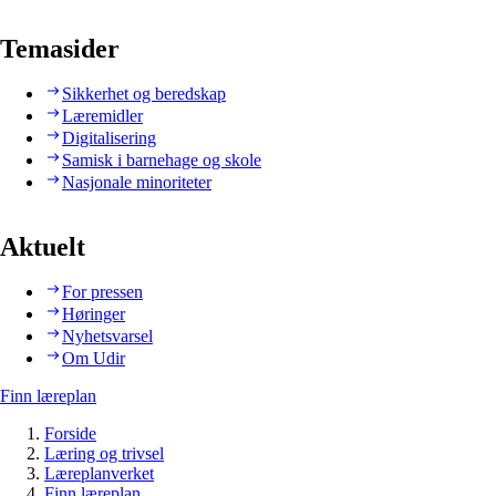
Temasider
Sikkerhet og beredskap
Læremidler
Digitalisering
Samisk i barnehage og skole
Nasjonale minoriteter
Aktuelt
For pressen
Høringer
Nyhetsvarsel
Om Udir
Finn læreplan
Forside
Læring og trivsel
Læreplanverket
Finn læreplan