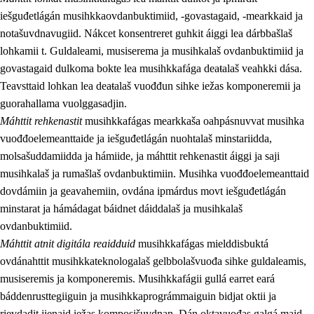
iešguđetlágán musihkkaovdanbuktimiid, -govastagaid, -mearkkaid ja
notašuvdnavugiid. Nákcet konsentreret guhkit áiggi lea dárbbašlaš
lohkamii t. Guldaleami, musiserema ja musihkalaš ovdanbuktimiid ja
govastagaid dulkoma bokte lea musihkkafága deaŧalaš veahkki dása.
Teavsttaid lohkan lea deaŧalaš vuođđun sihke iežas komponeremii ja
guorahallama vuolggasadjin.
Máhttit rehkenastit
musihkkafágas mearkkaša oahpásnuvvat musihka
vuođđoelemeanttaide ja iešguđetlágán nuohtalaš minstariidda,
molsašuddamiidda ja hámiide, ja máhttit rehkenastit áiggi ja saji
musihkalaš ja rumašlaš ovdanbuktimiin. Musihka vuođđoelemeanttaid
dovdámiin ja geavahemiin, ovdána ipmárdus movt iešguđetlágán
minstarat ja hámádagat báidnet dáiddalaš ja musihkalaš
ovdanbuktimiid.
Máhttit atnit digitála reaidduid
musihkkafágas mielddisbuktá
ovdánahttit musihkkateknologalaš gelbbolašvuođa sihke guldaleamis,
musiseremis ja komponeremis. Musihkkafágii gullá earret eará
báddenrusttegiiguin ja musihkkaprográmmaiguin bidjat oktii ja
rievdadit jienaid iežas komposišuvdnan. Dán oktavuođas galgá maid