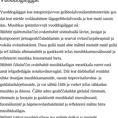
Vuođđogálggat leat integrerejuvvon gelbbolašvuođamihttomeriide gos
dat leat mielde ovdánahttime fágagelbbolašvuođa ja leat maid oassin
das. Musihkas ipmirduvvojit vuođđogálggat ná:
Máhttit njálmmálaččat ovdanbuktit
sisttisdoallá lávlut, juoigat ja
komponeret jietnageahččaladdamiin ja searvat ovttasčuojaheapmái ja
vokála ovdanbuktimii. Dasa gullá maid ahte máhttá muitalit maid gullá
ja ieš háliida albmanahttit ja gaskkustit iežas musihkkamuosáhusaid ja
reflekteret musihka fenomenaid birra.
Máhttit čálalaččat ovdabuktit
musihkkafágas mearkkaša earret eará
atnit iešguđetlágán notašuvdnavugiid. Dát leat dárbbašlaš reaiddut
sihke doarjjan musihkkamanuide, oassin improvisašuvdna- ja
guldalanhárjehusaide, ja vai sáhttá čállit ja vurket iežas ráhkadan
musihka ja dánssa. Čállin adno geahččaladdat gielalaš riimmain,
ritmmain ja šuoŋain ja gaskkustit musihkalaš muosáhusaid,
fuomášumiid ja hápmeovdanbuktimiid ja reflekteret máhtu birra
musihkkafágas.
Máhttit lohkat
musihkkafágas lea máhttit dulkot ja ipmirdit