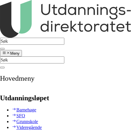
Meny
Hovedmeny
Utdanningsløpet
Barnehage
SFO
Grunnskole
Videregående