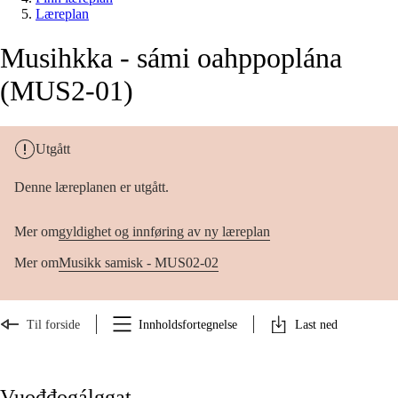
Læreplan
Musihkka - sámi oahppoplána
(MUS2-01)
Utgått
Denne læreplanen er utgått.
Mer om
gyldighet og innføring av ny læreplan
Mer om
Musikk samisk - MUS02-02
Til forside
Innholdsfortegnelse
Last ned
Vuođđogálggat