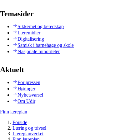
Temasider
Sikkerhet og beredskap
Læremidler
Digitalisering
Samisk i barnehage og skole
Nasjonale minoriteter
Aktuelt
For pressen
Høringer
Nyhetsvarsel
Om Udir
Finn læreplan
Forside
Læring og trivsel
Læreplanverket
Finn læreplan