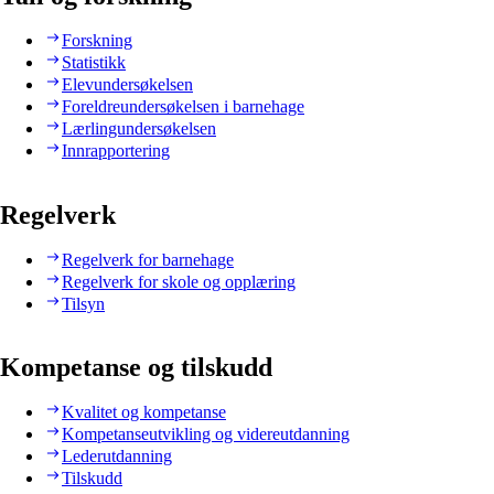
Forskning
Statistikk
Elevundersøkelsen
Foreldreundersøkelsen i barnehage
Lærlingundersøkelsen
Innrapportering
Regelverk
Regelverk for barnehage
Regelverk for skole og opplæring
Tilsyn
Kompetanse og tilskudd
Kvalitet og kompetanse
Kompetanseutvikling og videreutdanning
Lederutdanning
Tilskudd