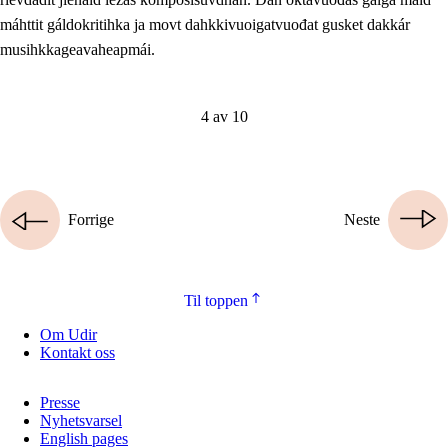
máhttit gáldokritihka ja movt dahkkivuoigatvuođat gusket dakkár
musihkkageavaheapmái.
4 av 10
Forrige
Neste
Til toppen
Om Udir
Kontakt oss
Presse
Nyhetsvarsel
English pages