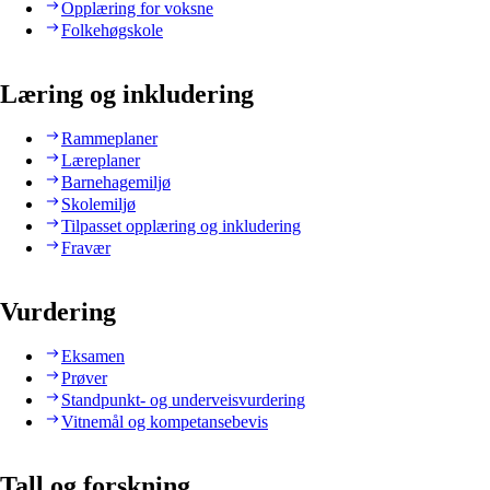
Opplæring for voksne
Folkehøgskole
Læring og inkludering
Rammeplaner
Læreplaner
Barnehagemiljø
Skolemiljø
Tilpasset opplæring og inkludering
Fravær
Vurdering
Eksamen
Prøver
Standpunkt- og underveisvurdering
Vitnemål og kompetansebevis
Tall og forskning