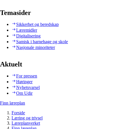
Temasider
Sikkerhet og beredskap
Læremidler
Digitalisering
Samisk i barnehage og skole
Nasjonale minoriteter
Aktuelt
For pressen
Høringer
Nyhetsvarsel
Om Udir
Finn læreplan
Forside
Læring og trivsel
Læreplanverket
Finn læreplan