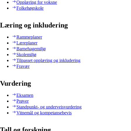
Opplæring for voksne
Folkehøgskole
Læring og inkludering
Rammeplaner
Læreplaner
Barnehagemiljø
Skolemiljø
Tilpasset opplæring og inkludering
Fravær
Vurdering
Eksamen
Prøver
Standpunkt- og underveisvurdering
Vitnemål og kompetansebevis
Tall og forskning