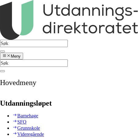
Meny
Hovedmeny
Utdanningsløpet
Barnehage
SFO
Grunnskole
Videregående