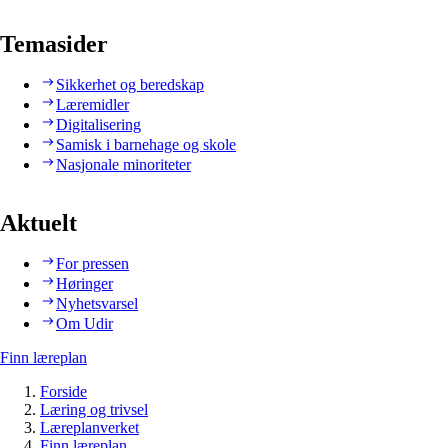
Temasider
Sikkerhet og beredskap
Læremidler
Digitalisering
Samisk i barnehage og skole
Nasjonale minoriteter
Aktuelt
For pressen
Høringer
Nyhetsvarsel
Om Udir
Finn læreplan
Forside
Læring og trivsel
Læreplanverket
Finn læreplan