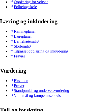
Opplæring for voksne
Folkehøgskole
Læring og inkludering
Rammeplaner
Læreplaner
Barnehagemiljø
Skolemiljø
Tilpasset opplæring og inkludering
Fravær
Vurdering
Eksamen
Prøver
Standpunkt- og underveisvurdering
Vitnemål og kompetansebevis
Tall og forskning