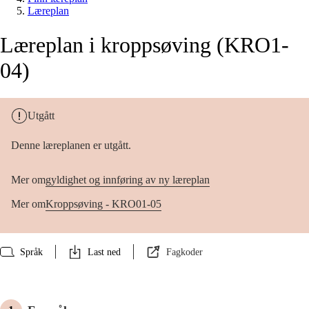
Læreplan
Læreplan i kroppsøving (KRO1-
04)
Utgått
Denne læreplanen er utgått.
Mer om
gyldighet og innføring av ny læreplan
Mer om
Kroppsøving - KRO01-05
Språk
Last ned
Fagkoder