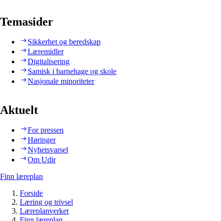
Temasider
Sikkerhet og beredskap
Læremidler
Digitalisering
Samisk i barnehage og skole
Nasjonale minoriteter
Aktuelt
For pressen
Høringer
Nyhetsvarsel
Om Udir
Finn læreplan
Forside
Læring og trivsel
Læreplanverket
Finn læreplan