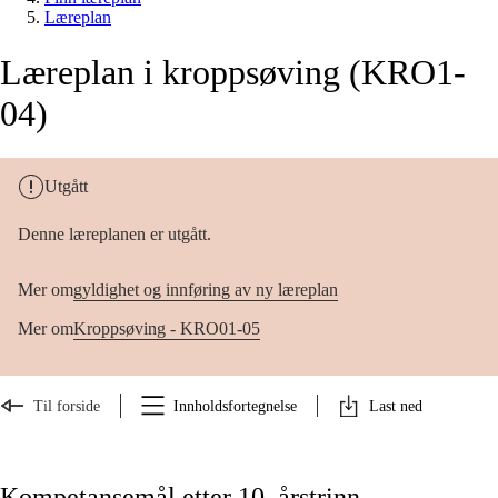
Læreplan
Læreplan i kroppsøving (KRO1-
04)
Utgått
Denne læreplanen er utgått.
Mer om
gyldighet og innføring av ny læreplan
Mer om
Kroppsøving - KRO01-05
Til forside
Innholdsfortegnelse
Last ned
Kompetansemål etter 10. årstrinn