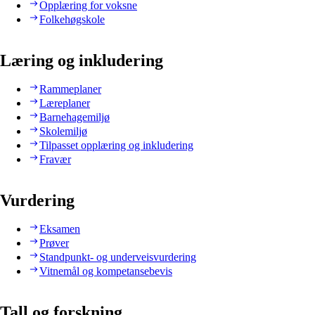
Opplæring for voksne
Folkehøgskole
Læring og inkludering
Rammeplaner
Læreplaner
Barnehagemiljø
Skolemiljø
Tilpasset opplæring og inkludering
Fravær
Vurdering
Eksamen
Prøver
Standpunkt- og underveisvurdering
Vitnemål og kompetansebevis
Tall og forskning