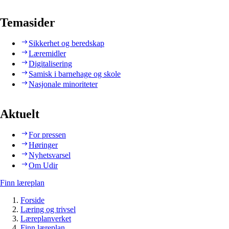
Temasider
Sikkerhet og beredskap
Læremidler
Digitalisering
Samisk i barnehage og skole
Nasjonale minoriteter
Aktuelt
For pressen
Høringer
Nyhetsvarsel
Om Udir
Finn læreplan
Forside
Læring og trivsel
Læreplanverket
Finn læreplan