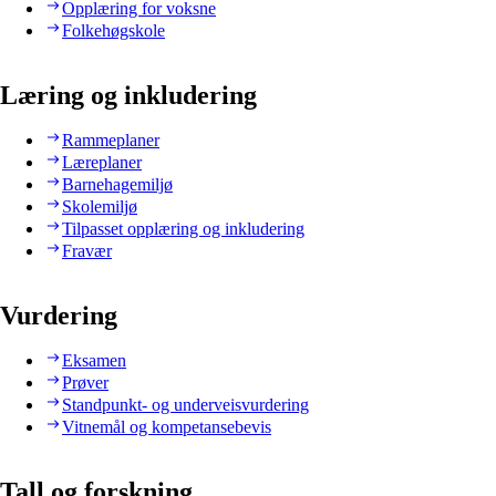
Opplæring for voksne
Folkehøgskole
Læring og inkludering
Rammeplaner
Læreplaner
Barnehagemiljø
Skolemiljø
Tilpasset opplæring og inkludering
Fravær
Vurdering
Eksamen
Prøver
Standpunkt- og underveisvurdering
Vitnemål og kompetansebevis
Tall og forskning