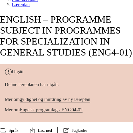
Læreplan
ENGLISH – PROGRAMME
SUBJECT IN PROGRAMMES
FOR SPECIALIZATION IN
GENERAL STUDIES (ENG4-01)
Utgått
Denne læreplanen har utgått.
Mer om
gyldighet og innføring av ny læreplan
Mer om
Engelsk programfag - ENG04-02
Språk
Last ned
Fagkoder