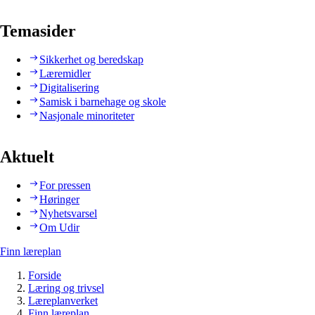
Temasider
Sikkerhet og beredskap
Læremidler
Digitalisering
Samisk i barnehage og skole
Nasjonale minoriteter
Aktuelt
For pressen
Høringer
Nyhetsvarsel
Om Udir
Finn læreplan
Forside
Læring og trivsel
Læreplanverket
Finn læreplan