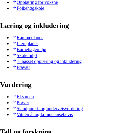
Opplæring for voksne
Folkehøgskole
Læring og inkludering
Rammeplaner
Læreplaner
Barnehagemiljø
Skolemiljø
Tilpasset opplæring og inkludering
Fravær
Vurdering
Eksamen
Prøver
Standpunkt- og underveisvurdering
Vitnemål og kompetansebevis
Tall og forskning