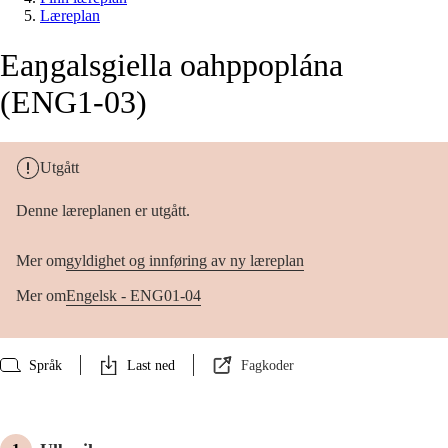
Læreplan
Eaŋgalsgiella oahppoplána
(ENG1-03)
Utgått
Denne læreplanen er utgått.
Mer om
gyldighet og innføring av ny læreplan
Mer om
Engelsk - ENG01-04
Språk
Last ned
Fagkoder