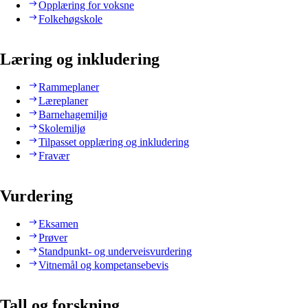
Opplæring for voksne
Folkehøgskole
Læring og inkludering
Rammeplaner
Læreplaner
Barnehagemiljø
Skolemiljø
Tilpasset opplæring og inkludering
Fravær
Vurdering
Eksamen
Prøver
Standpunkt- og underveisvurdering
Vitnemål og kompetansebevis
Tall og forskning