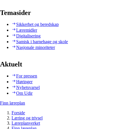
Temasider
Sikkerhet og beredskap
Læremidler
Digitalisering
Samisk i barnehage og skole
Nasjonale minoriteter
Aktuelt
For pressen
Høringer
Nyhetsvarsel
Om Udir
Finn læreplan
Forside
Læring og trivsel
Læreplanverket
Finn læreplan