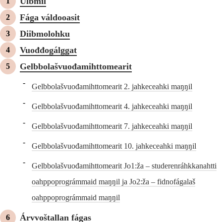
Ulbmil
Fága váldooasit
Diibmolohku
Vuođđogálggat
Gelbbolašvuođamihttomearit
Gelbbolašvuođamihttomearit 2. jahkeceahki maŋŋil
Gelbbolašvuođamihttomearit 4. jahkeceahki maŋŋil
Gelbbolašvuođamihttomearit 7. jahkeceahki maŋŋil
Gelbbolašvuođamihttomearit 10. jahkeceahki maŋŋil
Gelbbolašvuođamihttomearit Jo1:ža – studerenráhkkanahtti
oahppoprográmmaid maŋŋil ja Jo2:ža – fidnofágalaš
oahppoprográmmaid maŋŋil
Árvvoštallan fágas