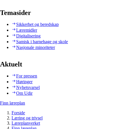
Temasider
Sikkerhet og beredskap
Læremidler
Digitalisering
Samisk i barnehage og skole
Nasjonale minoriteter
Aktuelt
For pressen
Høringer
Nyhetsvarsel
Om Udir
Finn læreplan
Forside
Læring og trivsel
Læreplanverket
Finn læreplan