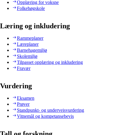
Opplæring for voksne
Folkehøgskole
Læring og inkludering
Rammeplaner
Læreplaner
Barnehagemiljø
Skolemiljø
Tilpasset opplæring og inkludering
Fravær
Vurdering
Eksamen
Prøver
Standpunkt- og underveisvurdering
Vitnemål og kompetansebevis
Tall og forskning