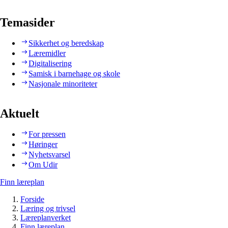
Temasider
Sikkerhet og beredskap
Læremidler
Digitalisering
Samisk i barnehage og skole
Nasjonale minoriteter
Aktuelt
For pressen
Høringer
Nyhetsvarsel
Om Udir
Finn læreplan
Forside
Læring og trivsel
Læreplanverket
Finn læreplan