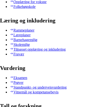
Opplæring for voksne
Folkehøgskole
Læring og inkludering
Rammeplaner
Læreplaner
Barnehagemiljø
Skolemiljø
Tilpasset opplæring og inkludering
Fravær
Vurdering
Eksamen
Prøver
Standpunkt- og underveisvurdering
Vitnemål og kompetansebevis
Tall og forskning