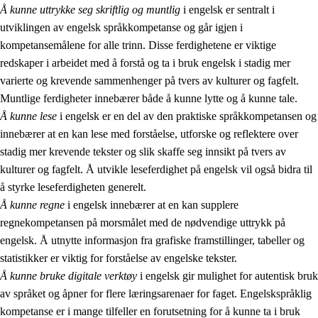
Å kunne uttrykke seg skriftlig og muntlig
i engelsk er sentralt i
utviklingen av engelsk språkkompetanse og går igjen i
kompetansemålene for alle trinn. Disse ferdighetene er viktige
redskaper i arbeidet med å forstå og ta i bruk engelsk i stadig mer
varierte og krevende sammenhenger på tvers av kulturer og fagfelt.
Muntlige ferdigheter innebærer både å kunne lytte og å kunne tale.
Å kunne lese
i engelsk er en del av den praktiske språkkompetansen og
innebærer at en kan lese med forståelse, utforske og reflektere over
stadig mer krevende tekster og slik skaffe seg innsikt på tvers av
kulturer og fagfelt. Å utvikle leseferdighet på engelsk vil også bidra til
å styrke leseferdigheten generelt.
Å kunne regne
i engelsk innebærer at en kan supplere
regnekompetansen på morsmålet med de nødvendige uttrykk på
engelsk. Å utnytte informasjon fra grafiske framstillinger, tabeller og
statistikker er viktig for forståelse av engelske tekster.
Å kunne bruke digitale verktøy
i engelsk gir mulighet for autentisk bruk
av språket og åpner for flere læringsarenaer for faget. Engelskspråklig
kompetanse er i mange tilfeller en forutsetning for å kunne ta i bruk