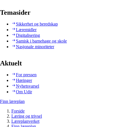
Temasider
Sikkerhet og beredskap
Læremidler
Digitalisering
Samisk i barnehage og skole
Nasjonale minoriteter
Aktuelt
For pressen
Høringer
Nyhetsvarsel
Om Udir
Finn læreplan
Forside
Læring og trivsel
Læreplanverket
Finn læreplan