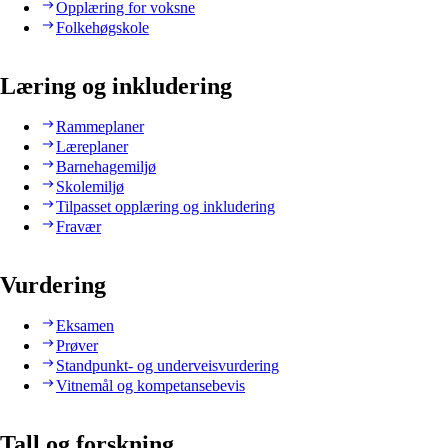
Opplæring for voksne
Folkehøgskole
Læring og inkludering
Rammeplaner
Læreplaner
Barnehagemiljø
Skolemiljø
Tilpasset opplæring og inkludering
Fravær
Vurdering
Eksamen
Prøver
Standpunkt- og underveisvurdering
Vitnemål og kompetansebevis
Tall og forskning